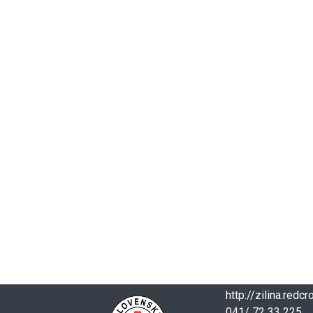
http://zilina.redc
041/ 72 33 225