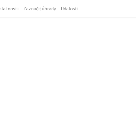
platnosti
Zaznačiť úhrady
Udalosti